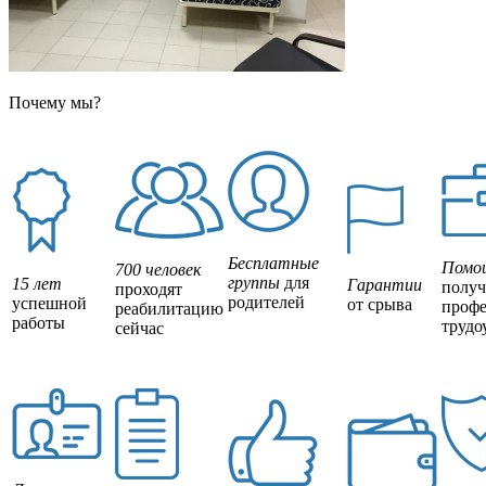
Почему мы?
Бесплатные
Помо
700 человек
группы
для
15 лет
Гарантии
полу
проходят
родителей
успешной
от срыва
профе
реабилитацию
работы
трудо
сейчас