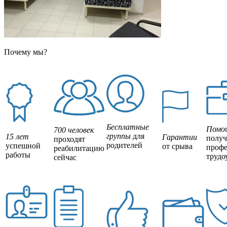
Почему мы?
Бесплатные
Помо
700 человек
группы
для
15 лет
Гарантии
полу
проходят
родителей
успешной
от срыва
профе
реабилитацию
работы
трудо
сейчас