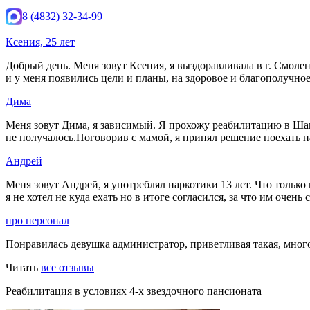
8 (4832) 32-34-99
Ксения, 25 лет
Добрый день. Меня зовут Ксения, я выздоравливала в г. Смоле
и у меня появились цели и планы, на здоровое и благополучное
Дима
Меня зовут Дима, я зависимый. Я прохожу реабилитацию в Шанс
не получалось.Поговорив с мамой, я принял решение поехать н
Андрей
Меня зовут Андрей, я употреблял наркотики 13 лет. Что только
я не хотел не куда ехать но в итоге согласился, за что им оче
про персонал
Понравилась девушка администратор, приветливая такая, много
Читать
все отзывы
Реабилитация в условиях 4-х звездочного пансионата