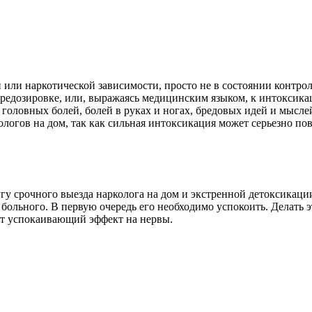
 или наркотической зависимости, просто не в состоянии контро
передозировке, или, выражаясь медицинским языком, к интоксика
е головных болей, болей в руках и ногах, бредовых идей и мысл
огов на дом, так как сильная интоксикация может серьезно пов
гу срочного выезда нарколога на дом и экстренной детоксикаци
больного. В первую очередь его необходимо успокоить. Делать э
ет успокаивающий эффект на нервы.