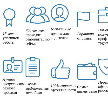
Бесплатные
Помо
700 человек
группы
для
15 лет
Гарантии
полу
проходят
родителей
успешной
от срыва
профе
реабилитацию
работы
трудо
сейчас
Лучшие
Прозр
специалисты
Самые
100% гарантия
офици
Самые
разного
эффективные
эффективности
работ
низкие цены
профиля
методики