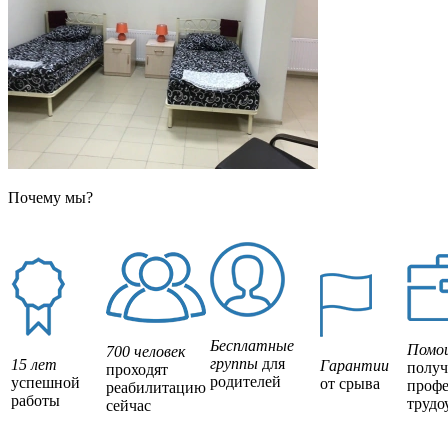
Почему мы?
Бесплатные
Помо
700 человек
группы
для
15 лет
Гарантии
полу
проходят
родителей
успешной
от срыва
профе
реабилитацию
работы
трудо
сейчас