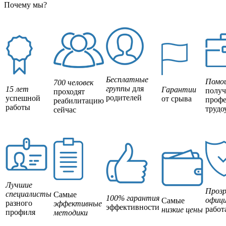
Почему мы?
Бесплатные
Помо
700 человек
группы
для
15 лет
Гарантии
полу
проходят
родителей
успешной
от срыва
профе
реабилитацию
работы
трудо
сейчас
Лучшие
Прозр
специалисты
Самые
100% гарантия
офици
Самые
разного
эффективные
эффективности
работ
низкие цены
профиля
методики