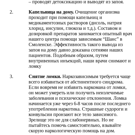
– проводят детоксикацию и выводят из запоя.
Капельница на дому.
Очищение организма
проходит при помощи капельниц и
медикаментозных растворов (дисоль, натрия
хлорид, инсулин, глюкоза и т.д.). Составом и
дозировкой препаратов занимается опытный врач
нашего центра помощи зависимым “Шанс” в
Смоленске. Эффективность такого вывода из
запоя на дому давно доказана сотнями наших
пациентов. Подобным образом, путем
внутривенных инъекций, наши врачи снимают и
ломку
Снятие ломки.
Наркозависимым требуется чаще
всего избавиться от абстинентного синдрома.
Если вовремя не избавить наркомана от ломки,
он может умереть или получить неизлечимые
заболевания и психические отклонения. Ломка
начинается уже через 6-8 часов после последнего
употребления наркотика. Страшные судороги и
конвульсии пронзают все тело зависимого.
Зрелище это не для слабонервных. Но не
пытайтесь помочь самостоятельно, взывайте
скорую наркологическую помощь на дом.